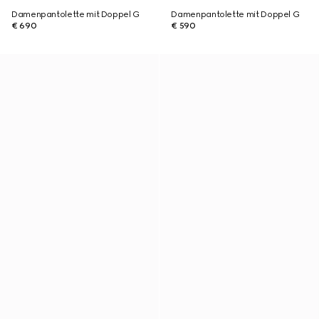
Damenpantolette mit Doppel G
Damenpantolette mit Doppel G
€ 690
€ 590