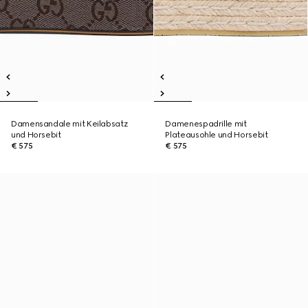
Damensandale mit Keilabsatz
Damenespadrille mit
und Horsebit
Plateausohle und Horsebit
€ 575
€ 575