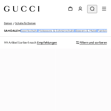
Damen
Schuhe für Damen
SANDALEN
Sportschuhe
Mokassins & Schnürschuhe
Slippers & Mules
Pantolett
99 Artikel
Sortiert nach
Empfehlungen
Filtern und sortieren