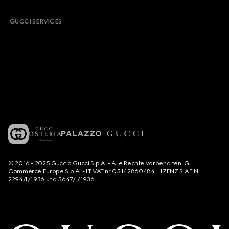
GUCCI SERVICES
© 2016 - 2025 Guccio Gucci S.p.A. - Alle Rechte vorbehalten. G
Commerce Europe S.p.A. - IT VAT nr 05142860484. LIZENZ SIAE N.
2294/I/1936 und 5647/I/1936