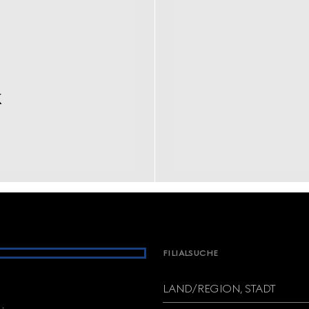
k
FILIALSUCHE
LAND/REGION, STADT