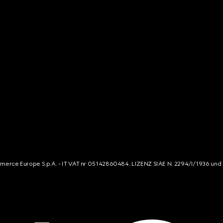
mmerce Europe S.p.A. - IT VAT nr 05142860484. LIZENZ SIAE N. 2294/I/1936 und