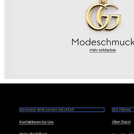
Modeschmuc
Mehr entdecken
Footer
KÖNNEN WIR IHNEN HELFEN?
DIE FIRMA
Über Gucci
Kontaktieren Sie Uns