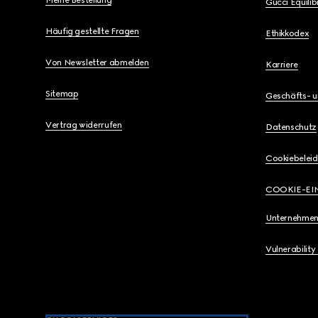
Meine Bestellung
Gucci Equili
Häufig gestellte Fragen
Ethikkodex
Von Newsletter abmelden
Karriere
Sitemap
Geschäfts- 
Vertrag widerrufen
Datenschutz
Cookiebeleid
COOKIE-EI
Unternehmen
Vulnerability