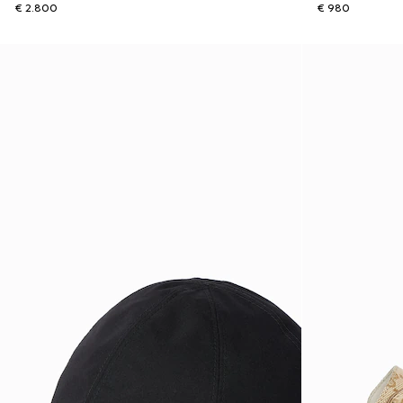
€ 2.800
€ 980