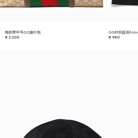
饰织带中号GG旅行包
GG针织提花Pol
€ 2.200
€ 980