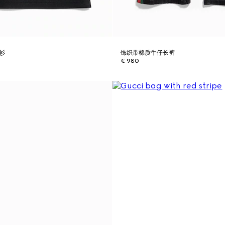
o衫
饰织带棉质牛仔长裤
€ 980