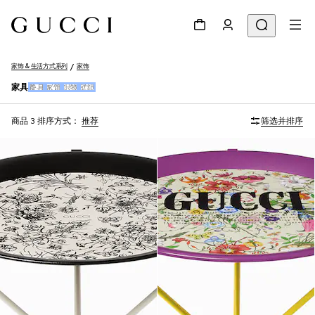
家饰 & 生活方式系列
家饰
家具
餐具
家饰
织物
壁纸
商品 3
排序方式：
推荐
筛选并排序