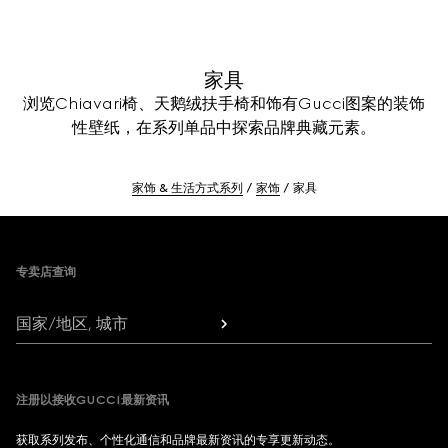
家具
浏览Chiavari椅、天鹅绒扶手椅和饰有Gucci图案的装饰
性壁纸，在系列单品中探索品牌典藏元素。
家饰 & 生活方式系列
家饰
家具
Footer
专卖店查询
国家/地区, 城市
注册以接收GUCCI最新资讯
获取系列发布、个性化通信和品牌最新资讯的专享更新动态。