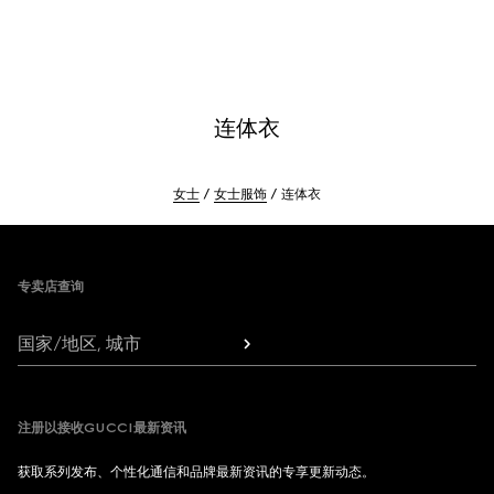
连体衣
女士
女士服饰
连体衣
Footer
专卖店查询
国家/地区, 城市
注册以接收GUCCI最新资讯
获取系列发布、个性化通信和品牌最新资讯的专享更新动态。