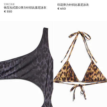
官网已售罄
印花弹力针织比基尼泳衣
饰互扣式双G弹力针织比基尼泳衣
€ 650
€ 550