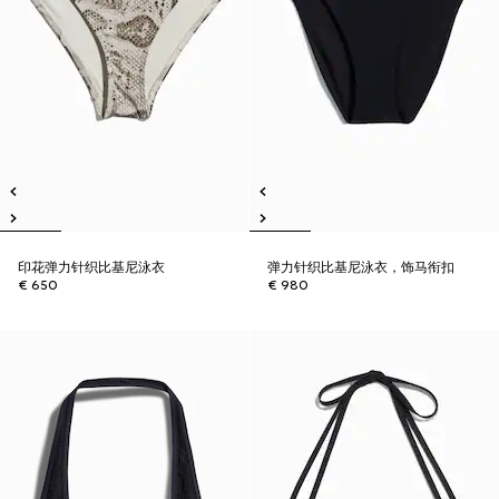
印花弹力针织比基尼泳衣
弹力针织比基尼泳衣，饰马衔扣
€ 650
€ 980