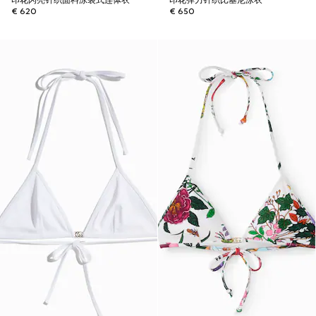
印花闪亮针织面料泳装式连体衣
印花弹力针织比基尼泳衣
€ 620
€ 650