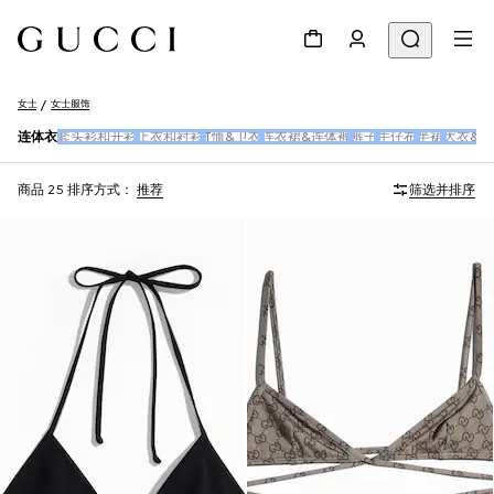
女士
女士服饰
连体衣
套头衫和开衫
上衣和衬衫
T恤&卫衣
连衣裙&连体裤
裤子
牛仔布
半裙
大衣&夹
商品 25
排序方式：
推荐
筛选并排序