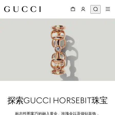
探索GUCCI HORSEBIT珠宝
标志性图案巧妙融入黄金、玫瑰金以及镶钻装饰，