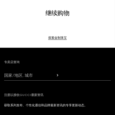
继续购物
探索金制珠宝
Footer
专卖店查询
国家/地区, 城市
注册以接收GUCCI最新资讯
获取系列发布、个性化通信和品牌最新资讯的专享更新动态。