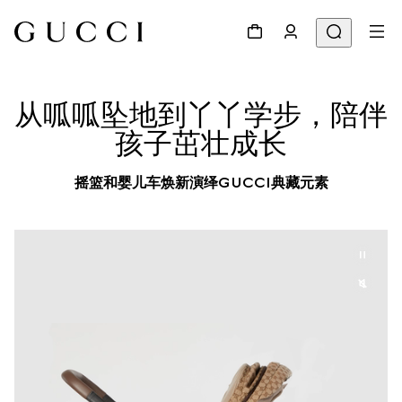
从呱呱坠地到丫丫学步，陪伴
孩子茁壮成长
摇篮和婴儿车焕新演绎GUCCI典藏元素