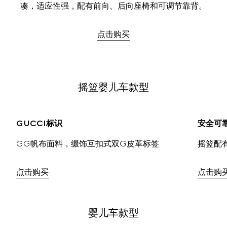
凑，适应性强，配有前向、后向座椅和可调节靠背。
点击购买
摇篮婴儿车款型
GUCCI标识
安全可
GG帆布面料，缀饰互扣式双G皮革标签
摇篮配
点击购买
点击购
婴儿车款型