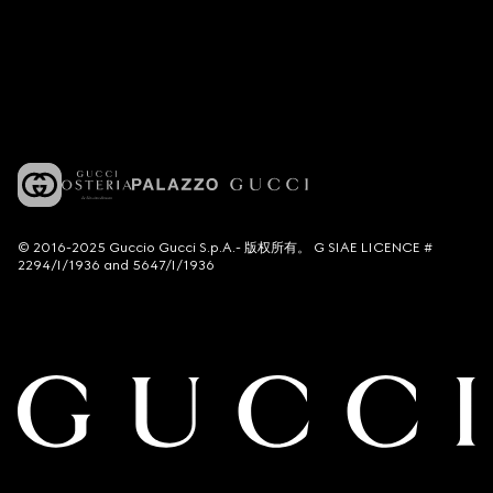
© 2016-2025 Guccio Gucci S.p.A.- 版权所有。 G SIAE LICENCE #
2294/I/1936 and 5647/I/1936