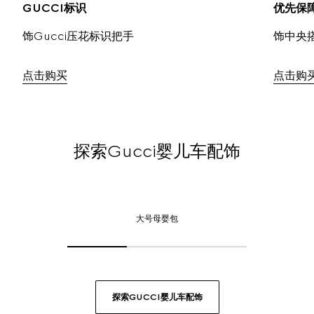
GUCCI标识
优先保
饰Gucci压花标识把手
饰中央
点击购买
点击购
探索Gucci婴儿车配饰
大
号
大号母婴包
母
婴
包,
点
击
探索GUCCI婴儿车配饰
或
轻