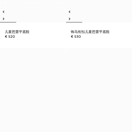
儿童芭蕾平底鞋
饰马衔扣儿童芭蕾平底鞋
€ 520
€ 530