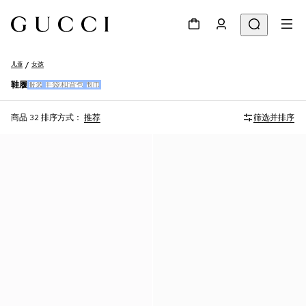
儿童
女孩
鞋履
服装
手袋和背包
围巾
商品 32
排序方式：
推荐
筛选并排序