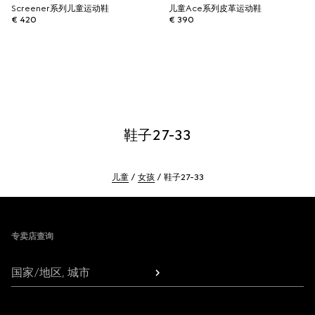
Screener系列儿童运动鞋
儿童Ace系列皮革运动鞋
€ 420
€ 390
鞋子27-33
儿童
女孩
鞋子27-33
Footer
专卖店查询
国家/地区, 城市