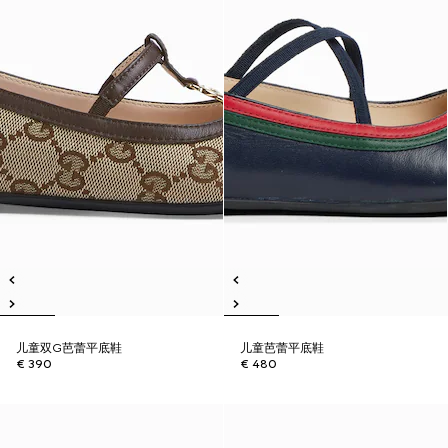
儿童双G芭蕾平底鞋
儿童芭蕾平底鞋
€ 390
€ 480