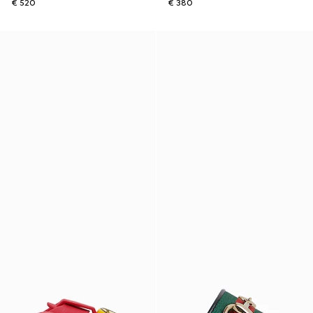
€ 520
€ 380