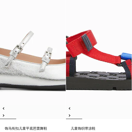
饰马衔扣儿童平底芭蕾舞鞋
儿童饰织带凉鞋