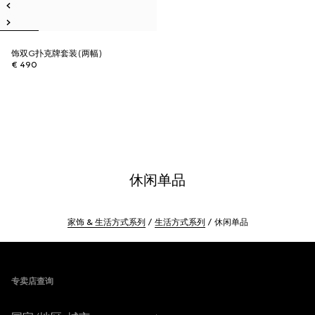
饰双G扑克牌套装(两幅)
€ 490
休闲单品
家饰 & 生活方式系列
生活方式系列
休闲单品
Footer
专卖店查询