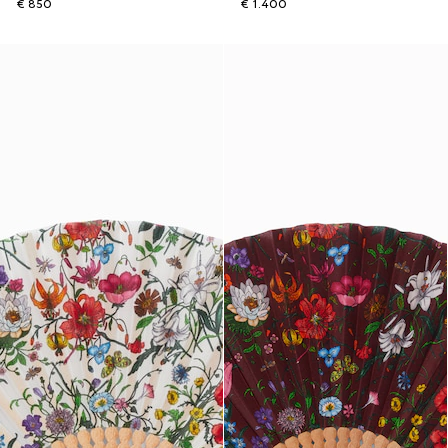
€ 850
€ 1.400