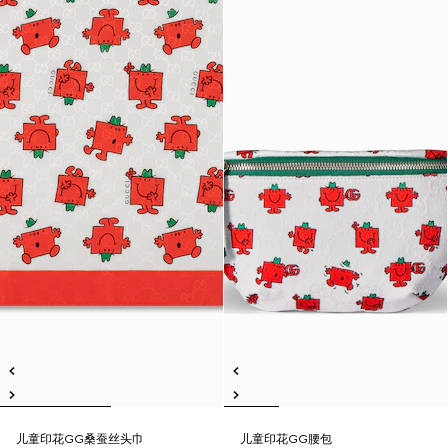
儿童印花GG桑蚕丝头巾
儿童印花GG腰包