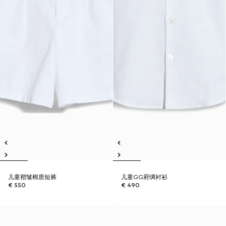
儿童褶皱棉质短裤
儿童GG府绸衬衫
€ 550
€ 490