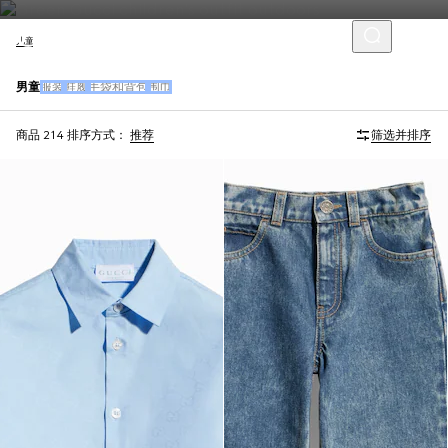
儿童
男童
服装
鞋履
手袋和背包
围巾
商品 214
排序方式：
推荐
筛选并排序