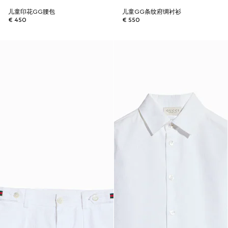
儿童印花GG腰包
儿童GG条纹府绸衬衫
€ 450
€ 550