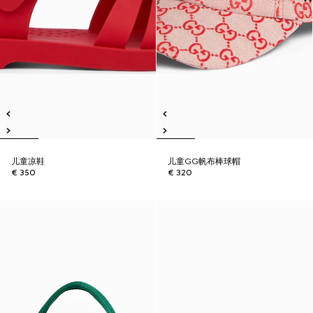
儿童凉鞋
儿童GG帆布棒球帽
€ 350
€ 320