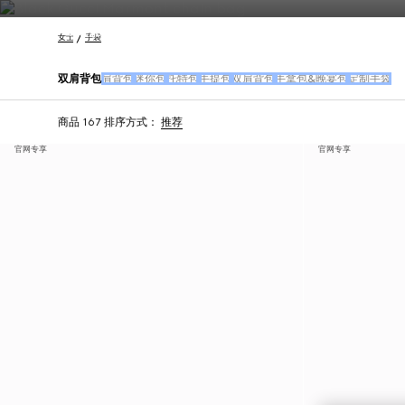
联系我们
女士
手袋
双肩背包
肩背包
迷你包
托特包
手提包
双肩背包
手拿包&晚宴包
定制手袋
商品 167
排序方式：
推荐
官网专享
官网专享