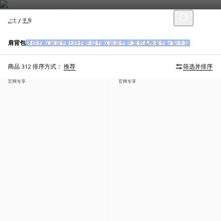
女士
手袋
肩背包
迷你包
双肩背包
托特包
手提包
双肩背包
手拿包&晚宴包
定制手袋
商品 312
排序方式：
推荐
筛选并排序
官网专享
官网专享