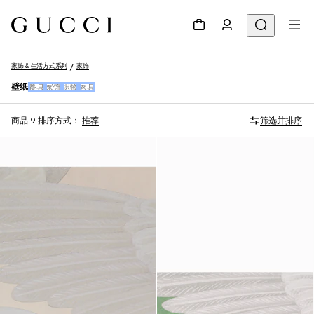
家饰 & 生活方式系列
家饰
壁纸
餐具
家饰
织物
家具
商品 9
排序方式：
推荐
筛选并排序