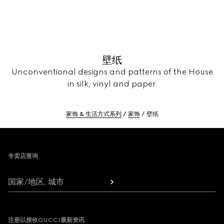
壁纸
Unconventional designs and patterns of the House
in silk, vinyl and paper.
家饰 & 生活方式系列
家饰
壁纸
Footer
专卖店查询
国家/地区, 城市
注册以接收GUCCI最新资讯