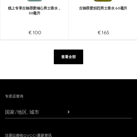
线上专享古驰罪爱倾心男士香水，
古驰罪爱炽烈男士香水 60毫升
50毫升
€ 100
€ 165
查看全部
Footer
专卖店查询
国家/地区, 城市
注册以接收GUCCI最新资讯