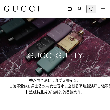
GUCCI GUILTY
香遇情至深处，真爱无需定义。
古驰罪爱倾心男士香水与女士香水以全新香调焕新演绎古驰罪
打造独特且芬芳谐美的的香氛臻作。