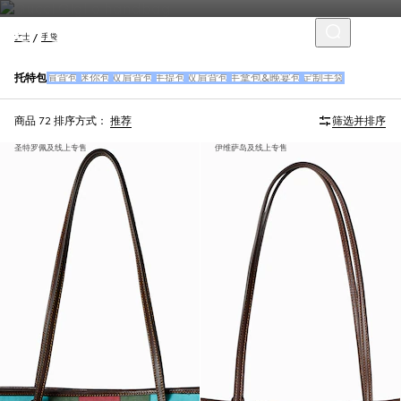
女士
手袋
托特包
肩背包
迷你包
双肩背包
手提包
双肩背包
手拿包&晚宴包
定制手袋
商品 72
排序方式：
推荐
筛选并排序
圣特罗佩及线上专售
伊维萨岛及线上专售