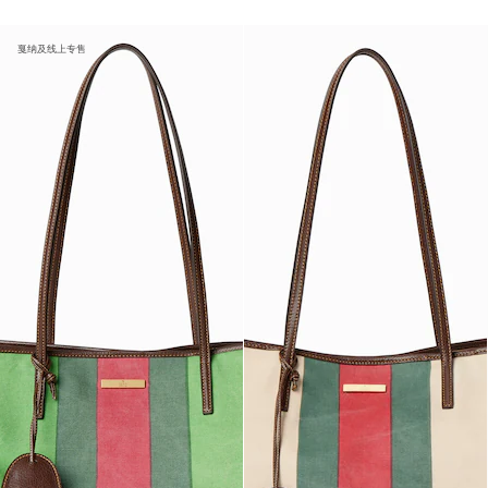
戛纳及线上专售