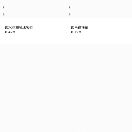
饰水晶和珍珠项链
饰马镫项链
€ 470
€ 790