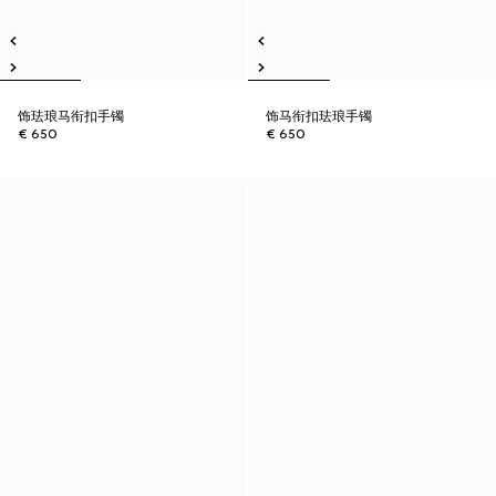
饰珐琅马衔扣手镯
饰马衔扣珐琅手镯
€ 650
€ 650