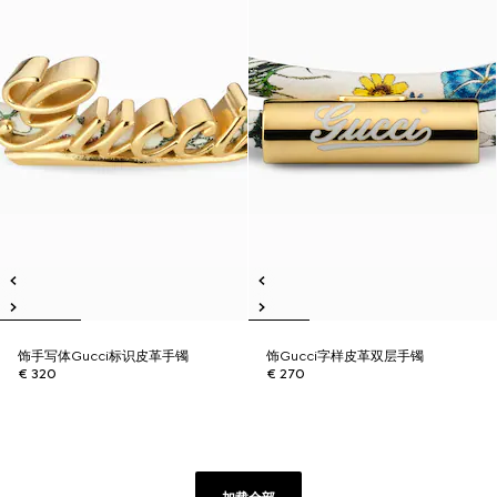
饰手写体Gucci标识皮革手镯
饰Gucci字样皮革双层手镯
€ 320
€ 270