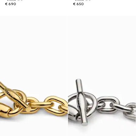
€ 690
€ 650