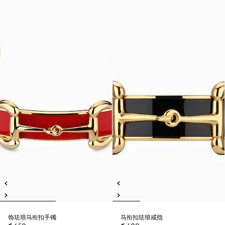
饰珐琅马衔扣手镯
马衔扣珐琅戒指