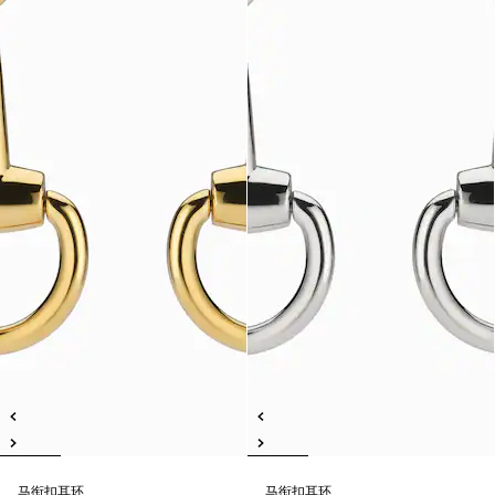
马衔扣耳环
马衔扣耳环