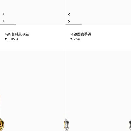
马衔扣绳状项链
马镫图案手镯
€ 1.890
€ 750