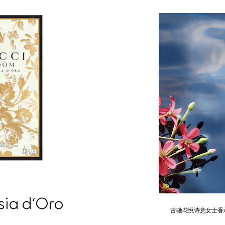
ia d’Oro
古驰花悦诗意女士香