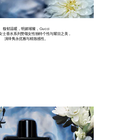
馥郁温暖，明媚璀璨，Gucci
花悦女士香水系列赞颂女性独特个性与耀目之美，
演绎隽永优雅与精致感性。