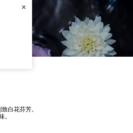
别致白花芬芳。
味。