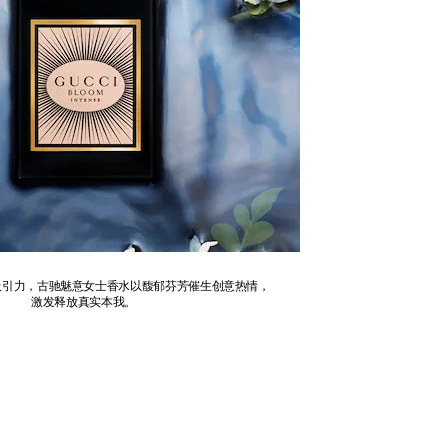
吸引力，古驰魅意女士香水以馥郁芬芳催生创意热情，
激发释放真实本我。