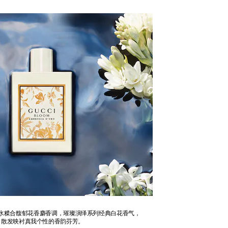
水糅合馥郁花香麝香调，璀璨演绎系列经典白花香气，
散发映衬真我个性的香韵芬芳。