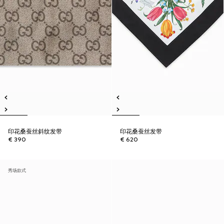
印花桑蚕丝斜纹发带
印花桑蚕丝发带
€ 390
€ 620
秀场款式