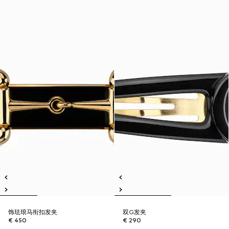
饰珐琅马衔扣发夹
双G发夹
€ 450
€ 290