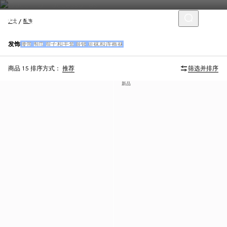
女士
配饰
发饰
腰带
围巾
帽子和手套
眼镜
短袜和连裤袜
商品 15
排序方式：
推荐
筛选并排序
新品