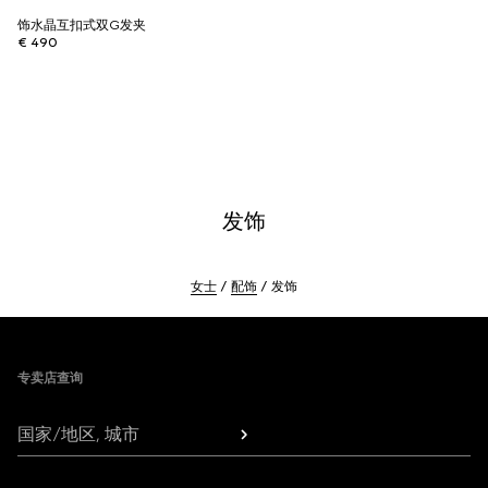
饰水晶互扣式双G发夹
€ 490
发饰
女士
配饰
发饰
Footer
专卖店查询
国家/地区, 城市