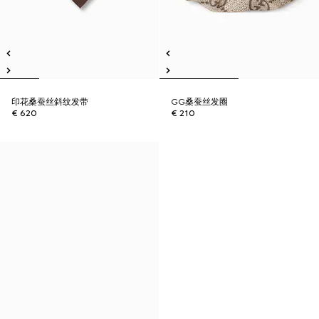
印花桑蚕丝斜纹发带
GG桑蚕丝发圈
€ 620
€ 210