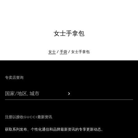
女士手拿包
女士
手袋
女士手拿包
Footer
专卖店查询
国家/地区, 城市
注册以接收GUCCI最新资讯
获取系列发布、个性化通信和品牌最新资讯的专享更新动态。