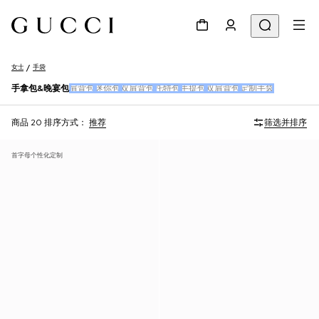
女士
手袋
手拿包&晚宴包
肩背包
迷你包
双肩背包
托特包
手提包
双肩背包
定制手袋
商品 20
排序方式：
推荐
筛选并排序
首字母个性化定制