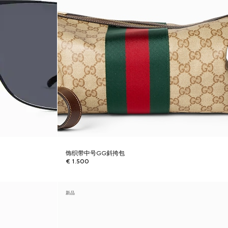
饰织带中号GG斜挎包
€ 1.500
新品