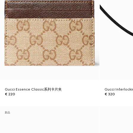
Gucci Essence Classic系列卡片夹
Gucci Interl
€ 220
€ 320
新品