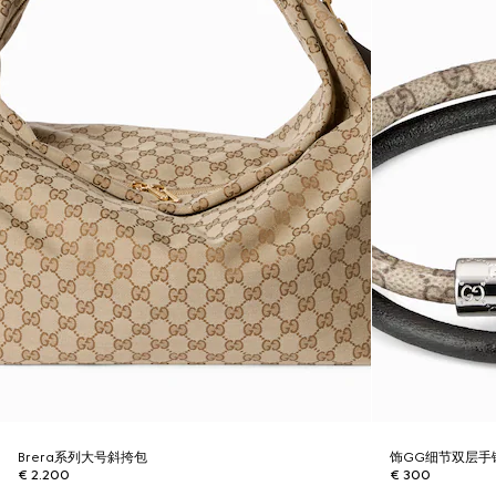
Brera系列大号斜挎包
饰GG细节双层手
€ 2.200
€ 300