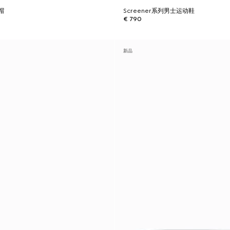
帽
Screener系列男士运动鞋
€ 790
新品