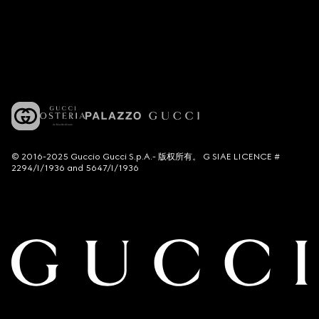
© 2016-2025 Guccio Gucci S.p.A.- 版权所有。 G SIAE LICENCE #
2294/I/1936 and 5647/I/1936