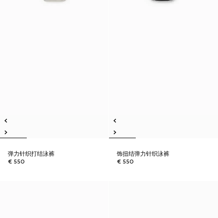
弹力针织打结泳裤
饰扭结弹力针织泳裤
€ 550
€ 550