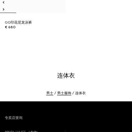
GG印花尼龙泳裤
€ 680
连体衣
男士
男士服饰
连体衣
Footer
专卖店查询