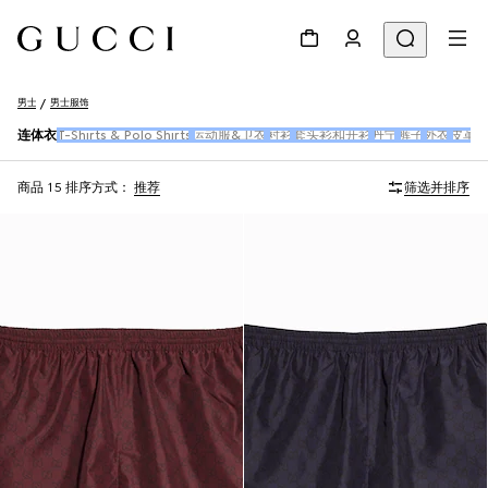
男士
男士服饰
连体衣
T-Shirts & Polo Shirts
运动服&卫衣
衬衫
套头衫和开衫
丹宁
裤子
外衣
皮革
商品 15
排序方式：
推荐
筛选并排序