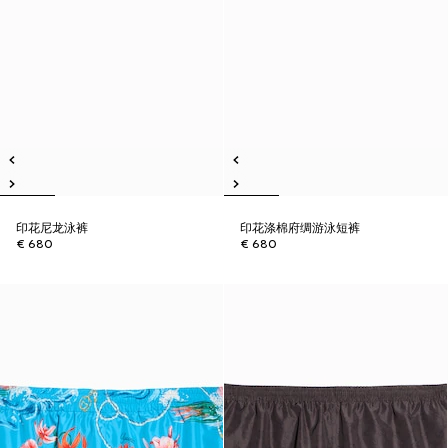
印花尼龙泳裤
印花涤棉府绸游泳短裤
€ 680
€ 680