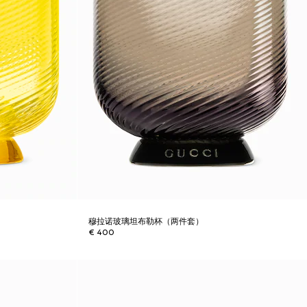
穆拉诺玻璃坦布勒杯（两件套）
€ 400