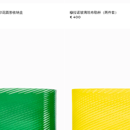
a花卉印花圆形收纳盒
穆拉诺玻璃坦布勒杯（两件套）
€ 400