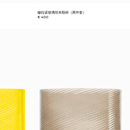
穆拉诺玻璃坦布勒杯（两件套）
€ 400