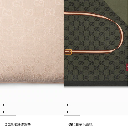
GG粘胶纤维靠垫
饰印花羊毛盖毯