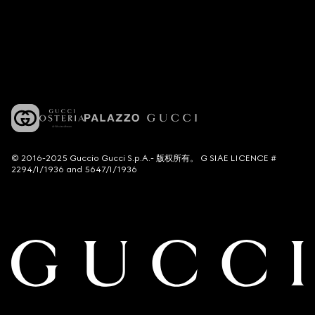
© 2016-2025 Guccio Gucci S.p.A.- 版权所有。 G SIAE LICENCE #
2294/I/1936 and 5647/I/1936