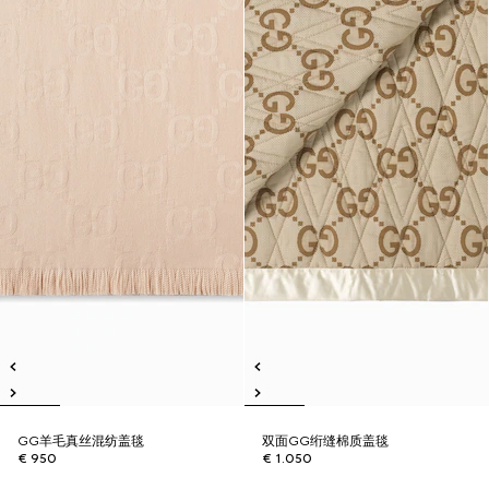
GG羊毛真丝混纺盖毯
双面GG绗缝棉质盖毯
€ 950
€ 1.050