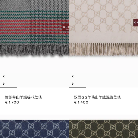
饰织带山羊绒提花盖毯
双面GG羊毛山羊绒混纺盖毯
€ 1.700
€ 1.400