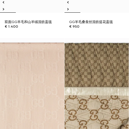
双面GG羊毛和山羊绒混纺盖毯
GG羊毛桑蚕丝混纺提花盖毯
€ 1.400
€ 950