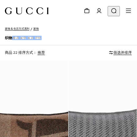
家饰 & 生活方式系列
家饰
织物
餐具
家饰
家具
壁纸
商品 22
排序方式：
推荐
筛选并排序