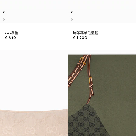
GG靠垫
饰印花羊毛盖毯
€ 640
€ 1.900