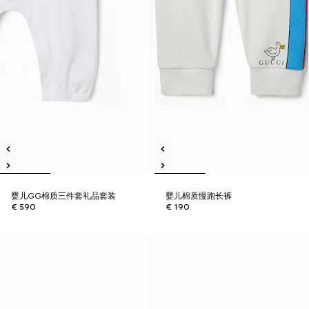
婴儿GG棉质三件套礼品套装
婴儿棉质慢跑长裤
€ 590
€ 190