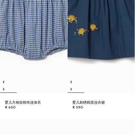
婴儿方格纹棉布连体衣
婴儿刺绣棉质连衣裙
€ 650
€ 590