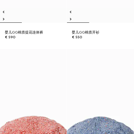
婴儿GG棉质提花连体裤
婴儿GG棉质开衫
€ 590
€ 550