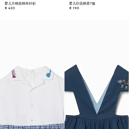
婴儿方格纹棉布衬衫
婴儿印花棉质T恤
€ 420
€ 190