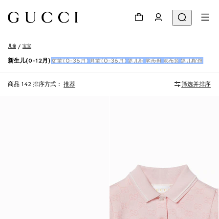
儿童
宝宝
新生儿(0-12月)
女童(0-36月)
男童(0-36月)
婴儿鞋
学步鞋
尿布袋
婴儿配饰
商品 142
排序方式：
推荐
筛选并排序