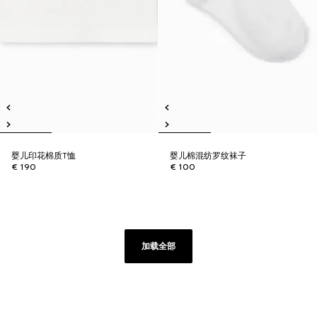
婴儿印花棉质T恤
婴儿棉混纺罗纹袜子
€ 190
€ 100
加载全部