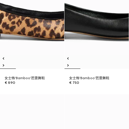
女士饰'Bamboo'芭蕾舞鞋
女士饰'Bamboo'芭蕾舞鞋
€ 890
€ 750