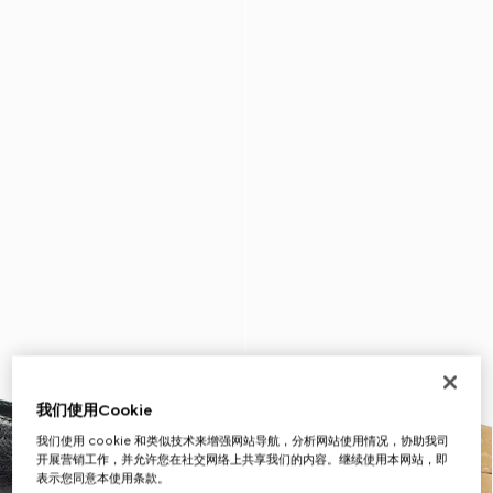
我们使用Cookie
我们使用 cookie 和类似技术来增强网站导航，分析网站使用情况，协助我司
开展营销工作，并允许您在社交网络上共享我们的内容。继续使用本网站，即
表示您同意本使用条款。