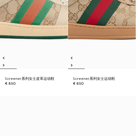
Screener系列女士皮革运动鞋
Screener系列女士运动鞋
€ 850
€ 850