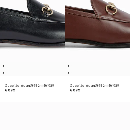
Gucci Jordaan系列女士乐福鞋
Gucci Jordaan系列女士乐福鞋
€ 890
€ 890