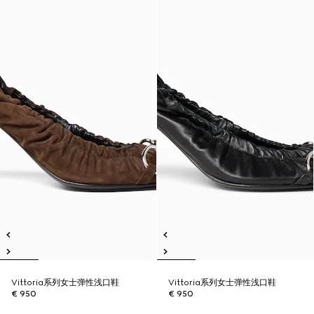
Vittoria系列女士弹性浅口鞋
Vittoria系列女士弹性浅口鞋
€ 950
€ 950