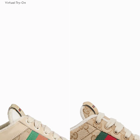
Virtual Try-On