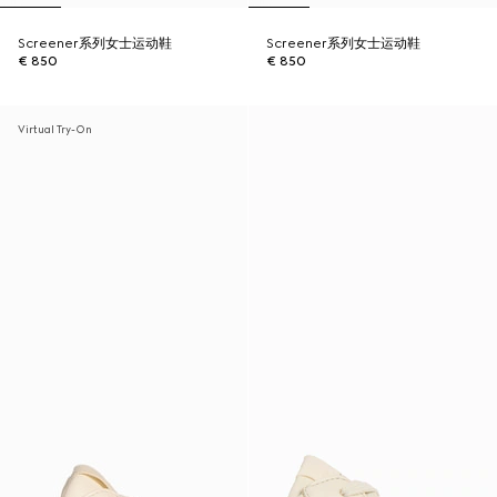
Screener系列女士运动鞋
Screener系列女士运动鞋
€ 850
€ 850
Virtual Try-On