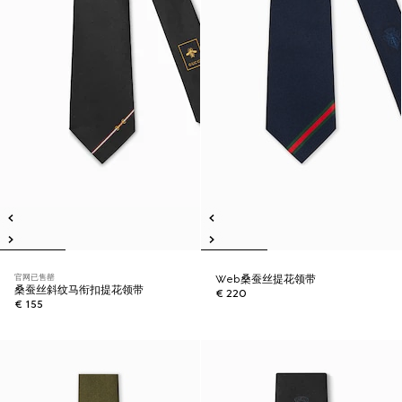
官网已售罄
Web桑蚕丝提花领带
桑蚕丝斜纹马衔扣提花领带
€ 220
€ 155