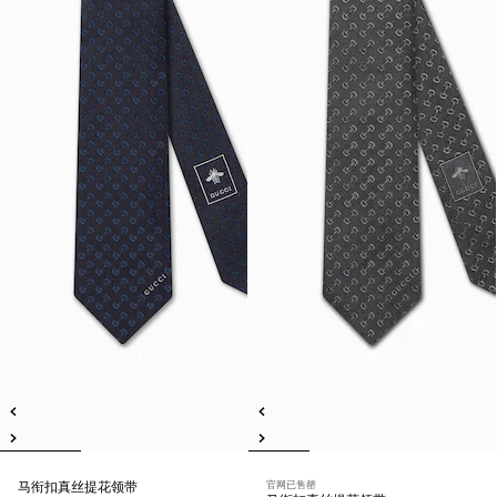
官网已售罄
马衔扣真丝提花领带