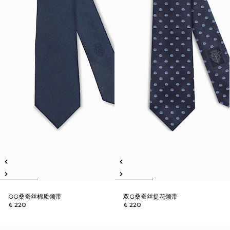
GG桑蚕丝棉质领带
双G桑蚕丝提花领带
€ 220
€ 220