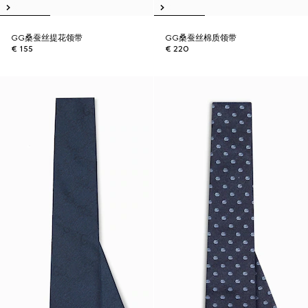
GG桑蚕丝提花领带
GG桑蚕丝棉质领带
€ 155
€ 220