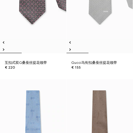
互扣式双G桑蚕丝提花领带
Gucci马衔扣桑蚕丝提花领带
€ 220
€ 155