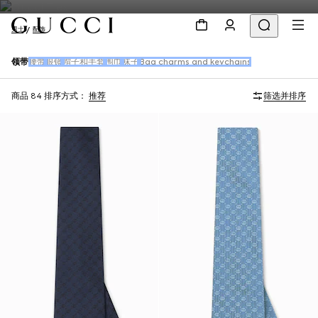
男士
配饰
领带
腰带
眼镜
帽子和手套
围巾
袜子
Bag charms and keychains
商品 84
排序方式：
推荐
筛选并排序