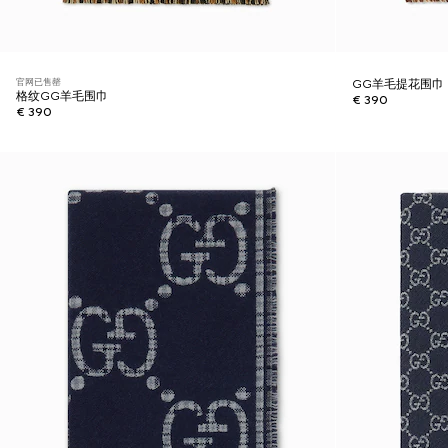
官网已售罄
GG羊毛提花围巾
格纹GG羊毛围巾
€ 390
€ 390