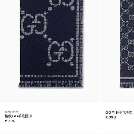
官网已售罄
GG羊毛提花围巾
格纹GG羊毛围巾
€ 390
€ 390