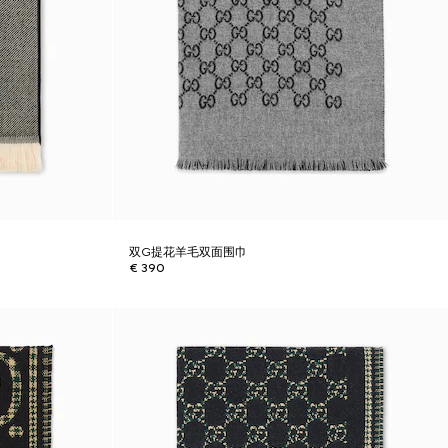
双G提花羊毛双面围巾
€ 390