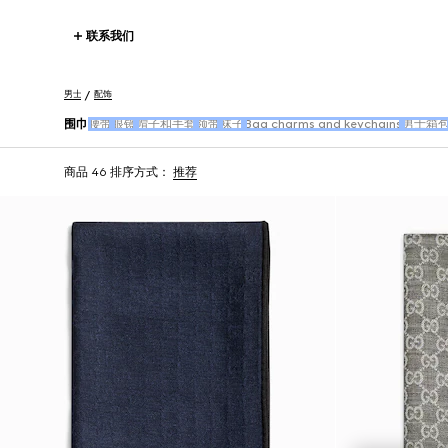
联系我们
男士
配饰
围巾
腰带
眼镜
帽子和手套
领带
袜子
Bag charms and keychains
男士箱
商品 46
排序方式：
推荐