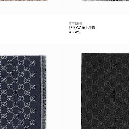
官网已售罄
格纹GG羊毛围巾
€ 390