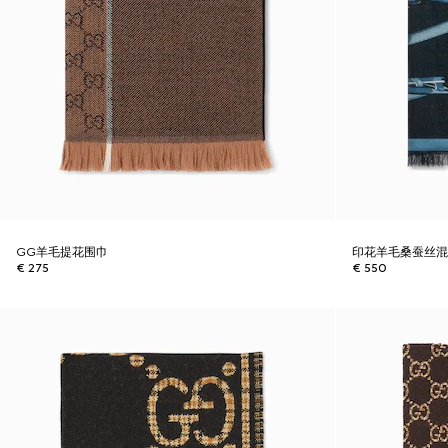
GG羊毛提花围巾
印花羊毛桑蚕丝
€ 275
€ 550