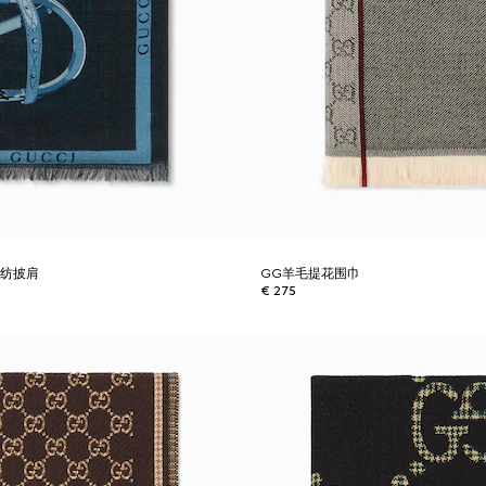
混纺披肩
GG羊毛提花围巾
€ 275