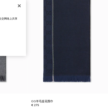
在社交网络上共享
GG羊毛提花围巾
€ 275