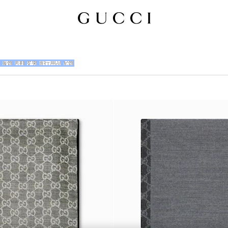
包
服饰
男鞋
皮夹
旅行用品
配饰