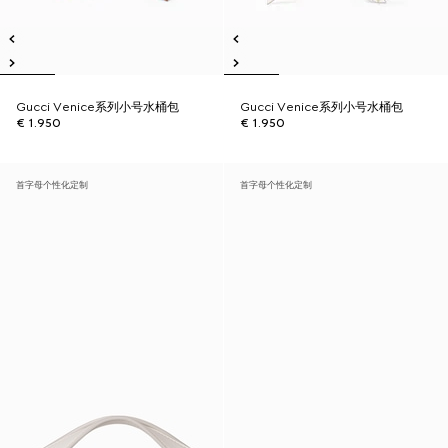
Gucci Venice系列小号水桶包
Gucci Venice系列小号水桶包
€ 1.950
€ 1.950
首字母个性化定制
首字母个性化定制