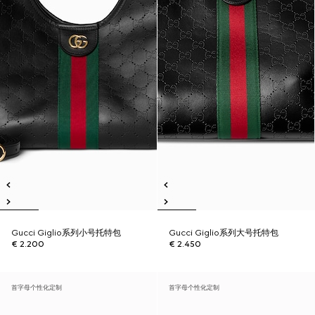
Gucci Giglio系列小号托特包
Gucci Giglio系列大号托特包
€ 2.200
€ 2.450
首字母个性化定制
首字母个性化定制