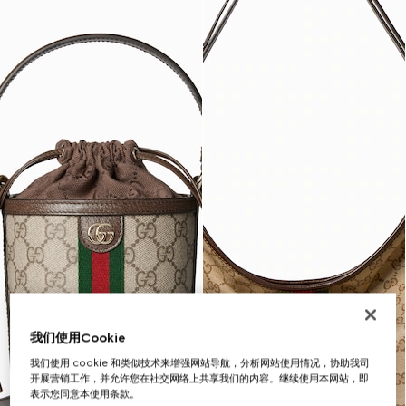
我们使用Cookie
我们使用 cookie 和类似技术来增强网站导航，分析网站使用情况，协助我司
开展营销工作，并允许您在社交网络上共享我们的内容。继续使用本网站，即
表示您同意本使用条款。