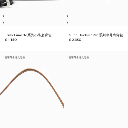
Lady Lunetta系列小号肩背包
Gucci Jackie 1961系列中号肩背包
€ 1.150
€ 2.350
首字母个性化定制
首字母个性化定制