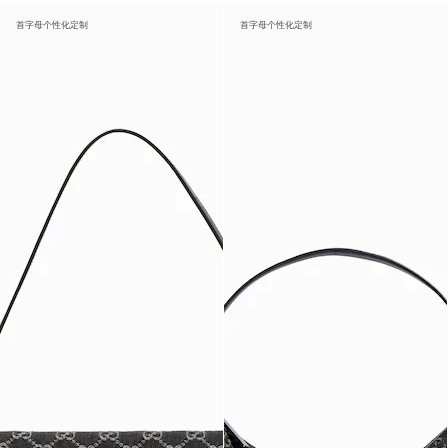
首字母个性化定制
首字母个性化定制