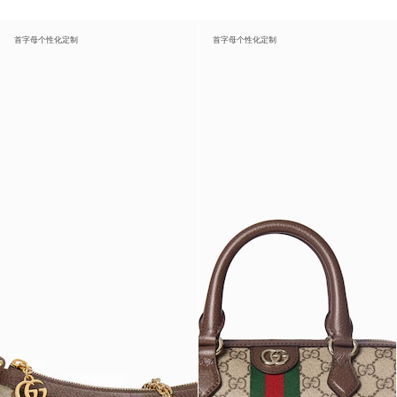
首字母个性化定制
首字母个性化定制