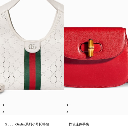
Gucci Giglio系列小号托特包
竹节迷你手袋