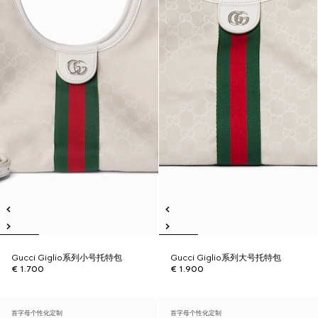
Gucci Giglio系列小号托特包
Gucci Giglio系列大号托特包
€ 1.700
€ 1.900
首字母个性化定制
首字母个性化定制