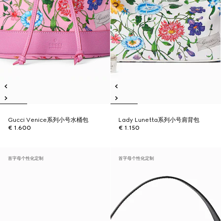
Gucci Venice系列小号水桶包
Lady Lunetta系列小号肩背包
€ 1.600
€ 1.150
首字母个性化定制
首字母个性化定制