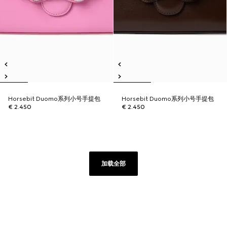
Horsebit Duomo系列小号手提包
Horsebit Duomo系列小号手提包
€ 2.450
€ 2.450
加载全部