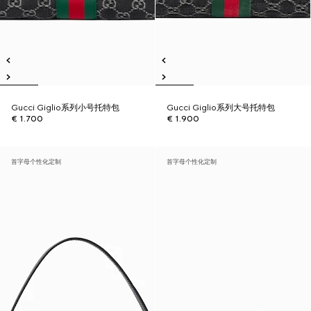
Gucci Giglio系列小号托特包
Gucci Giglio系列大号托特包
€ 1.700
€ 1.900
首字母个性化定制
首字母个性化定制