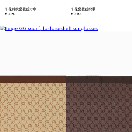
印花斜纹桑蚕丝方巾
印花桑蚕丝织带
€ 490
€ 210