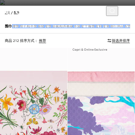
女士
配饰
围巾
腰带
帽子和手套
眼镜
发饰
短袜和连裤袜
手袋
女士服饰
女鞋
皮夹
旅行用品
配饰
商品 212
排序方式：
推荐
筛选并排序
Capri & Online Exclusive