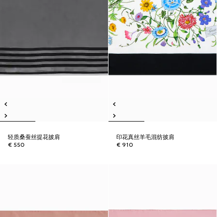
轻质桑蚕丝提花披肩
印花真丝羊毛混纺披肩
€ 550
€ 910