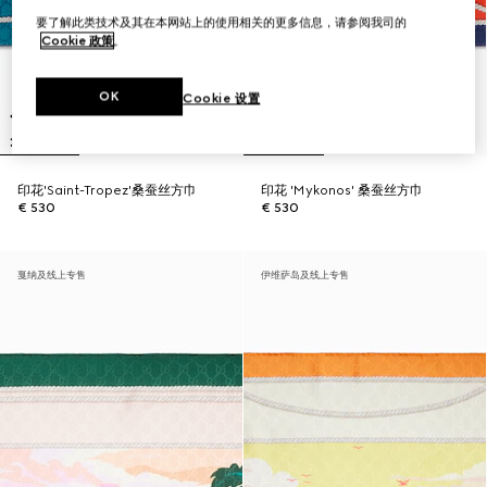
要了解此类技术及其在本网站上的使用相关的更多信息，请参阅我司的
Cookie 政策
。
OK
Cookie 设置
印花'Saint-Tropez'桑蚕丝方巾
印花 'Mykonos' 桑蚕丝方巾
€ 530
€ 530
戛纳及线上专售
伊维萨岛及线上专售