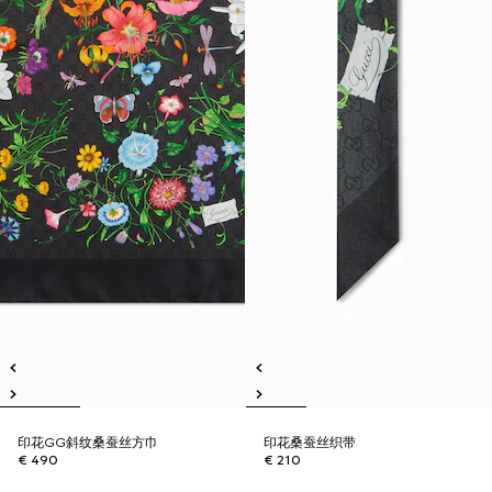
印花GG斜纹桑蚕丝方巾
印花桑蚕丝织带
€ 490
€ 210