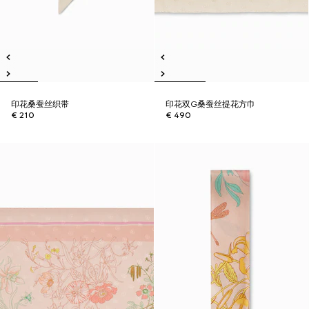
印花桑蚕丝织带
印花双G桑蚕丝提花方巾
€ 210
€ 490