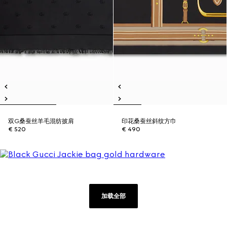
双G桑蚕丝羊毛混纺披肩
印花桑蚕丝斜纹方巾
€ 520
€ 490
加载全部