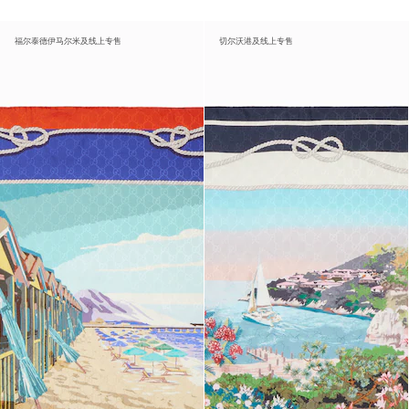
福尔泰德伊马尔米及线上专售
切尔沃港及线上专售