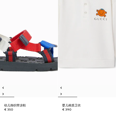
幼儿饰织带凉鞋
婴儿棉质卫衣
€ 350
€ 390