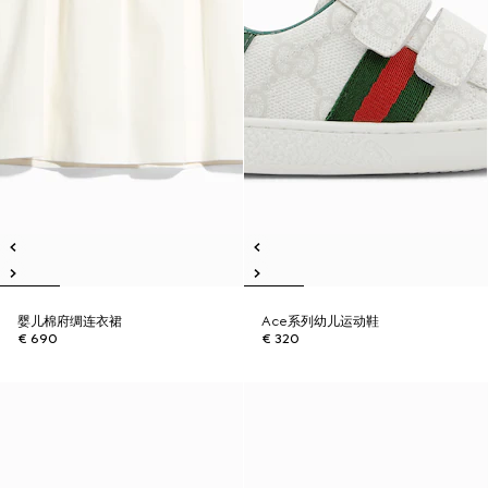
婴儿棉府绸连衣裙
Ace系列幼儿运动鞋
€ 690
€ 320