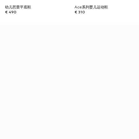
幼儿芭蕾平底鞋
Ace系列婴儿运动鞋
€ 490
€ 310