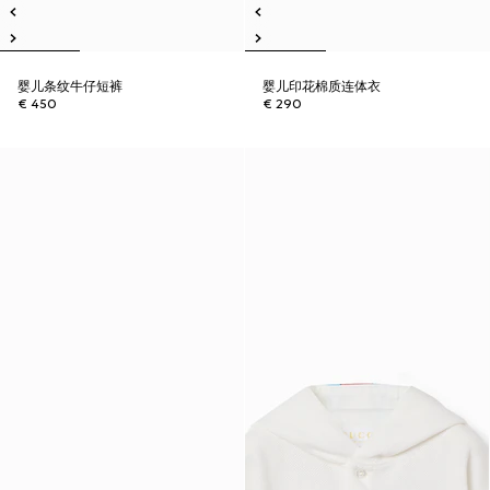
婴儿条纹牛仔短裤
婴儿印花棉质连体衣
€ 450
€ 290