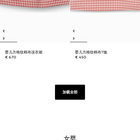
婴儿方格纹棉布连衣裙
婴儿方格纹棉布T恤
€ 670
€ 450
加载全部
女婴