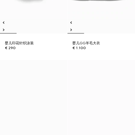
婴儿印花针织泳装
婴儿GG羊毛大衣
€ 290
€ 1.100