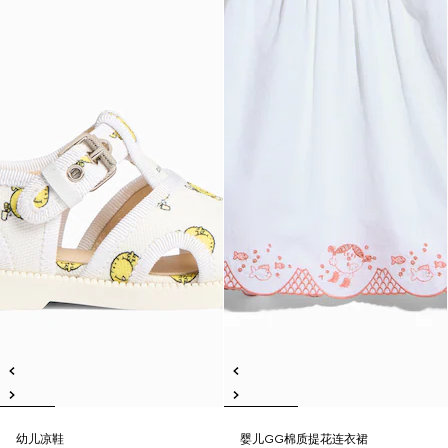
幼儿凉鞋
婴儿GG棉质提花连衣裙