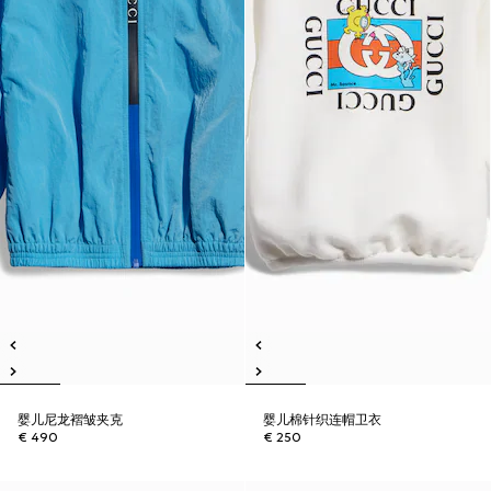
婴儿尼龙褶皱夹克
婴儿棉针织连帽卫衣
€ 490
€ 250