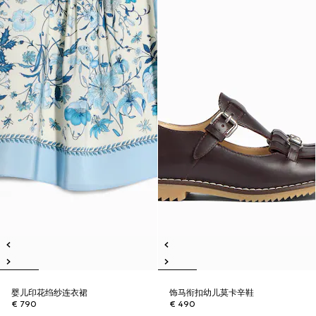
婴儿印花绉纱连衣裙
饰马衔扣幼儿莫卡辛鞋
€ 790
€ 490