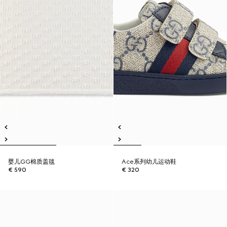
婴儿GG棉质盖毯
Ace系列幼儿运动鞋
€ 590
€ 320