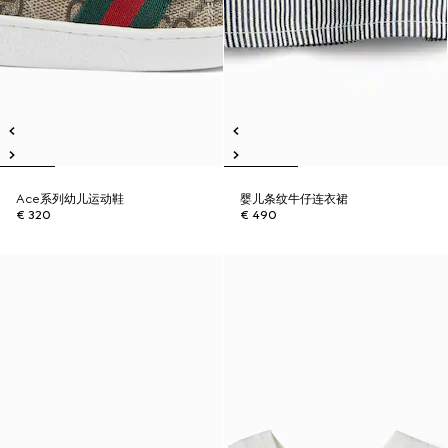
Ace系列幼儿运动鞋
婴儿条纹牛仔连衣裙
€ 320
€ 490