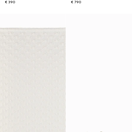
€ 390
€ 790