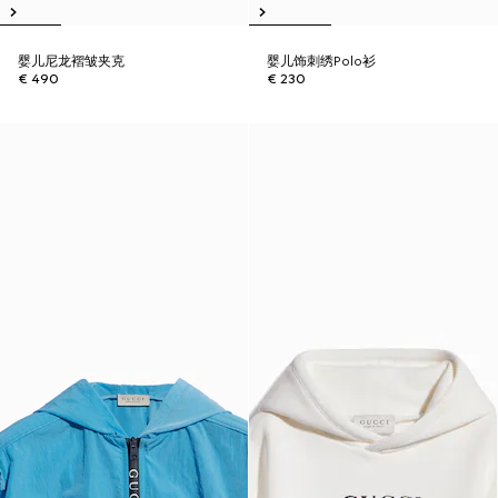
婴儿尼龙褶皱夹克
婴儿饰刺绣Polo衫
€ 490
€ 230