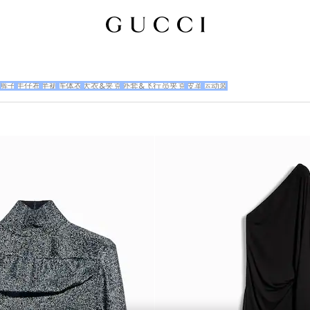
裤子
牛仔布
半裙
连体衣
大衣&夹克
外套&飞行员夹克
皮革
运动装