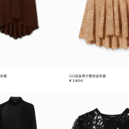
连衣裙
GG花朵弹力蕾丝连衣裙
€ 3.800