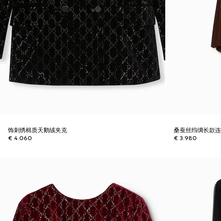
饰刺绣棉质天鹅绒夹克
桑蚕丝绉绸长款
€ 4.060
€ 3.980