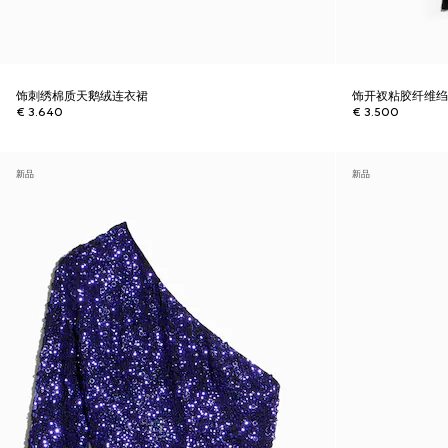
饰刺绣棉质天鹅绒连衣裙
饰开衩粘胶纤维
€ 3.640
€ 3.500
新品
新品