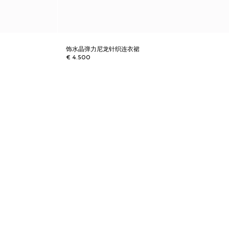
饰水晶弹力尼龙针织连衣裙
€ 4.500