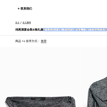
联系我们
女士
女士服饰
鸡尾酒宴会装&晚礼服
套头衫和开衫
上衣和衬衫
T恤&卫衣
连衣裙&连体裤
商品 14
排序方式：
推荐