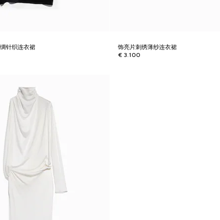
绉绸针织连衣裙
饰亮片刺绣薄纱连衣裙
€ 3.100