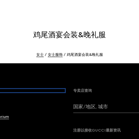
鸡尾酒宴会装&晚礼服
女士
女士服饰
鸡尾酒宴会装&晚礼服
专卖店查询
国家/地区, 城市
brium
注册以接收GUCCI最新资讯