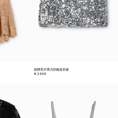
刺绣亮片弹力织物连衣裙
€ 2.500