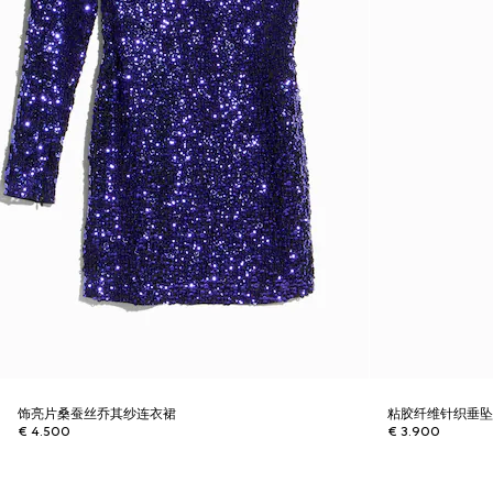
饰亮片桑蚕丝乔其纱连衣裙
粘胶纤维针织垂
€ 4.500
€ 3.900