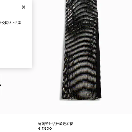
在社交网络上共享
饰刺绣针织长款连衣裙
€ 7.800