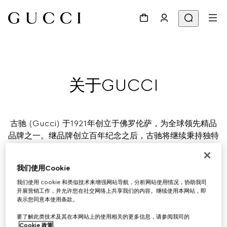
关于GUCCI
古驰 (Gucci) 于1921年创立于佛罗伦萨，为全球领先精品
品牌之一。继品牌创立百年纪念之后，古驰将继续秉持独特
创意、创新精神及精湛的意大利传统工艺，持续革新精品的
定义。
我们使用Cookie
我们使用 cookie 和类似技术来增强网站导航，分析网站使用情况，协助我司
古驰隶属于全球高端精品集团——开云集团 (Kering)，旗
开展营销工作，并允许您在社交网络上共享我们的内容。继续使用本网站，即
下拥有一系列时装、皮具、珠宝及腕表等知名品牌。
表示您同意本使用条款。
要了解此类技术及其在本网站上的使用相关的更多信息，请参阅我司的
于“品牌故事”专栏中，探索品牌系列的背后故事
。
Cookie 政策
。