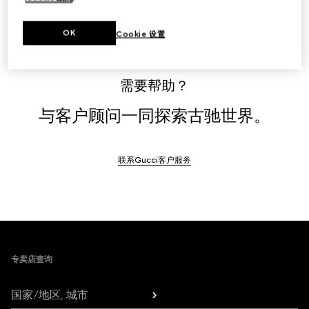
OK
Cookie 设置
需要帮助？
与客户顾问一同探索古驰世界。
联系Gucci客户服务
Footer
专卖店查询
国家/地区, 城市