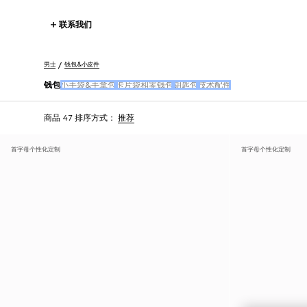
联系我们
男士
钱包&小皮件
钱包
小手袋&手拿包
卡片袋和零钱包
钥匙包
技术配件
商品 47
排序方式：
推荐
首字母个性化定制
首字母个性化定制