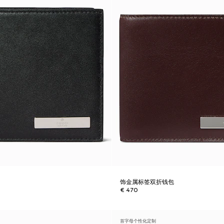
包
饰金属标签双折钱包
€ 470
首字母个性化定制