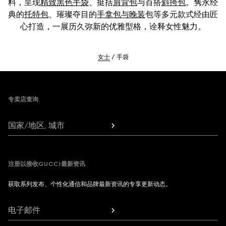
料，呈现
精致黑色手袋
、挺括
肩背包
与百搭
斜挎包
。隽永经
典的
托特包
、璀璨夺目的
手拿包与晚装
包等多元款式经由匠
心打造，一展历久弥新的优雅型格，诠释女性魅力。
女士
手袋
Footer
专卖店查询
国家/地区, 城市
注册以接收GUCCI最新资讯
获取系列发布、个性化通信和品牌最新资讯的专享更新动态。
电子邮件