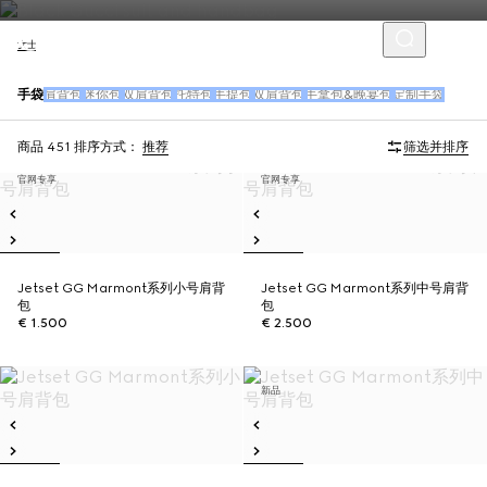
女士
手袋
肩背包
迷你包
双肩背包
托特包
手提包
双肩背包
手拿包&晚宴包
定制手袋
商品 451
排序方式：
推荐
筛选并排序
官网专享
官网专享
Jetset GG Marmont系列小号肩背
Jetset GG Marmont系列中号肩背
包
包
€ 1.500
€ 2.500
新品