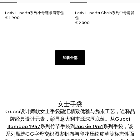
Lady Lunetta系列小号链条肩背包
Lady Lunetta Chain系列中号肩背
€ 1.900
包
€ 2.300
加载全部
女士手袋
Gucci设计师款女士手袋融汇精致优雅与隽永工艺，诠释品
牌经典设计元素，彰显意大利本源深厚底蕴。从
Gucci
Bamboo 1947
系列竹节手袋到
Jackie 1961
系列手袋，该
系列甄选GG字母交织图案帆布与印花压纹皮革等标志性面