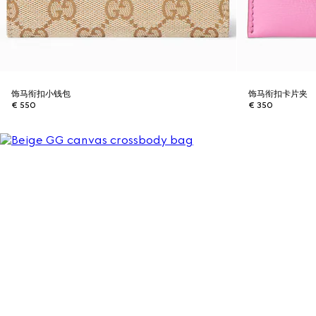
饰马衔扣小钱包
饰马衔扣卡片夹
€ 550
€ 350