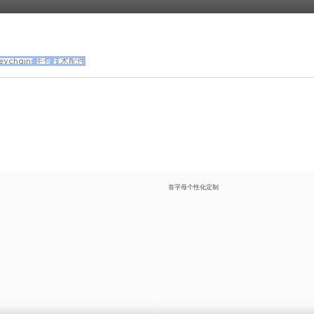
eychains
手包
技术配件
首字母个性化定制