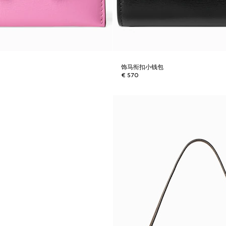
饰马衔扣小钱包
€ 570