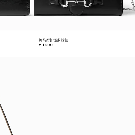
饰马衔扣链条钱包
€ 1.500