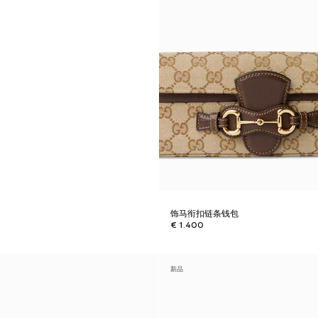
饰马衔扣链条钱包
€ 1.400
新品