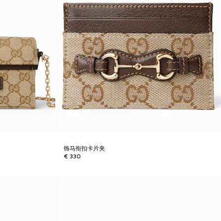
饰马衔扣卡片夹
€ 330