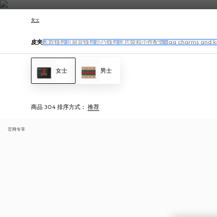
联系我们
女士
皮夹
长款钱包
可肩背钱包
小巧钱包
卡片袋和小件配饰
Bag charms and k
女士
男士
商品 304
排序方式：
推荐
官网专享