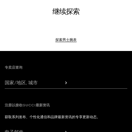
继续探索
探索男士腕表
Footer
专卖店查询
国家/地区, 城市
注册以接收GUCCI最新资讯
获取系列发布、个性化通信和品牌最新资讯的专享更新动态。