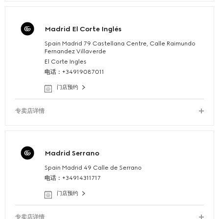
Madrid El Corte Inglés
Spain Madrid 79 Castellana Centre, Calle Raimundo
Fernandez Villaverde
El Corte Ingles
电话：+34919087011
门店预约
专卖店详情
Madrid Serrano
Spain Madrid 49 Calle de Serrano
电话：+34914311717
门店预约
专卖店详情