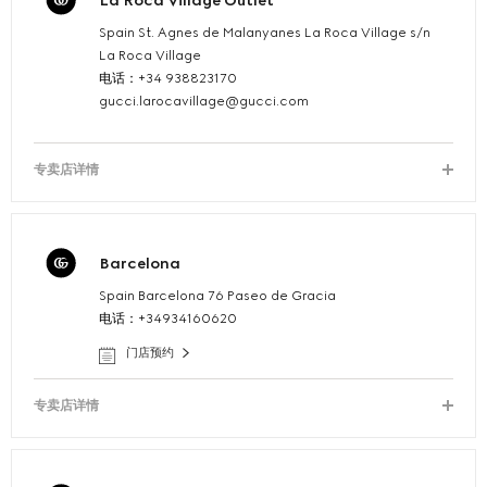
La Roca Village Outlet
Spain St. Agnes de Malanyanes La Roca Village s/n
La Roca Village
电话：+34 938823170
gucci.larocavillage@gucci.com
专卖店详情
Barcelona
Spain Barcelona 76 Paseo de Gracia
电话：+34934160620
门店预约
专卖店详情