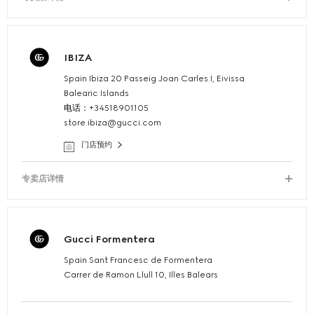
IBIZA
Spain Ibiza 20 Passeig Joan Carles I, Eivissa
Balearic Islands
电话：+34518901105
store.ibiza@gucci.com
门店预约
专卖店详情
Gucci Formentera
Spain Sant Francesc de Formentera
Carrer de Ramon Llull 10, Illes Balears