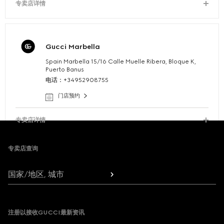
专卖店详情
Gucci Marbella
Spain Marbella 15/16 Calle Muelle Ribera, Bloque K,
Puerto Banus
电话：+34952908755
门店预约
专卖店详情
Footer
专卖店查询
国家/地区, 城市
注册以接收GUCCI最新资讯