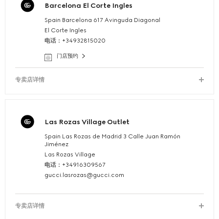
Barcelona El Corte Ingles
Spain Barcelona 617 Avinguda Diagonal
El Corte Ingles
电话：+34932815020
门店预约
专卖店详情
Las Rozas Village Outlet
Spain Las Rozas de Madrid 3 Calle Juan Ramón
Jiménez
Las Rozas Village
电话：+34916309567
gucci.lasrozas@gucci.com
专卖店详情