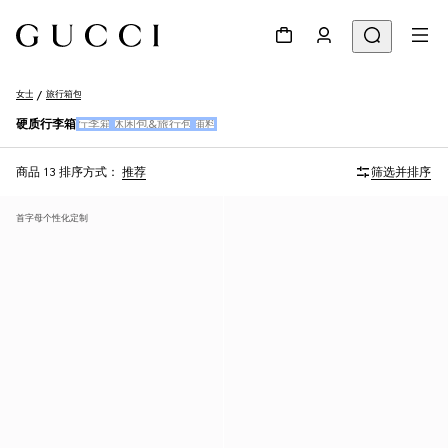
女士
旅行箱包
硬质行李箱
行李箱
休闲包&旅行包
辅料
商品 13
排序方式：
推荐
筛选并排序
首字母个性化定制