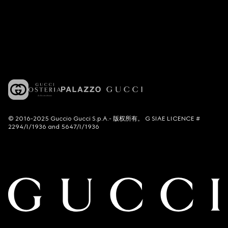
© 2016-2025 Guccio Gucci S.p.A.- 版权所有。 G SIAE LICENCE #
2294/I/1936 and 5647/I/1936