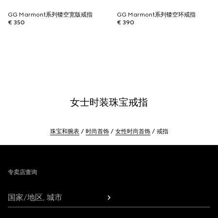
GG Marmont系列镂空宽版戒指
GG Marmont系列镂空环戒指
€ 350
€ 390
女士时装珠宝戒指
珠宝和腕表
时尚首饰
女性时尚首饰
戒指
Footer
专卖店查询
国家/地区, 城市