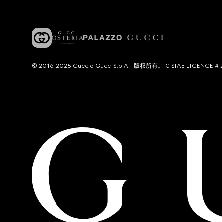
© 2016-2025 Guccio Gucci S.p.A.- 版权所有。 G SIAE LICENCE # 2