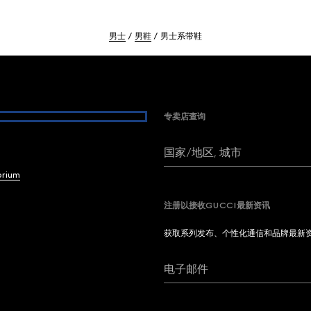
男士
男鞋
男士系带鞋
专卖店查询
国家/地区, 城市
brium
注册以接收GUCCI最新资讯
获取系列发布、个性化通信和品牌最新
电子邮件