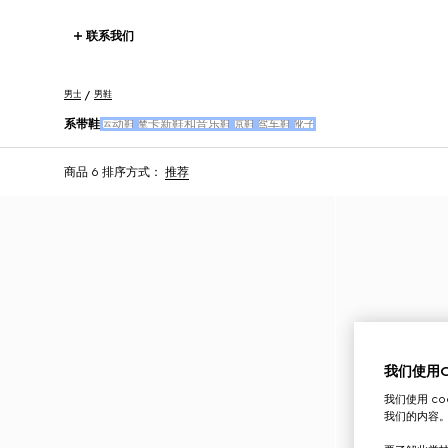
联系我们
男士
男鞋
系带鞋
运动鞋
摩卡新鞋和音乐鞋
凉鞋
驾车鞋
靴子
商品 6
排序方式：
推荐
我们使用Co
我们使用 c
我们的内容