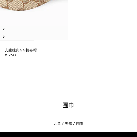
儿童经典GG帆布帽
€ 260
围巾
儿童
男孩
围巾
Footer