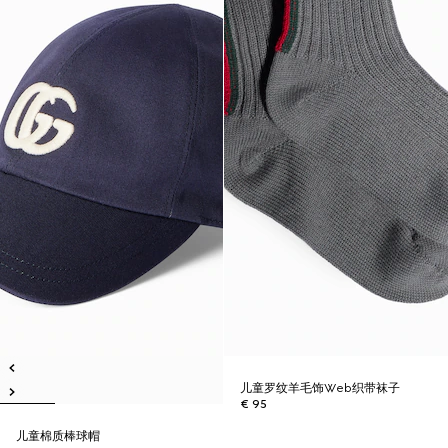
儿童罗纹羊毛饰Web织带袜子
€ 95
儿童棉质棒球帽