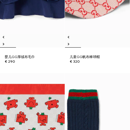
婴儿GG厚绒布毛巾
儿童GG帆布棒球帽
€ 290
€ 320