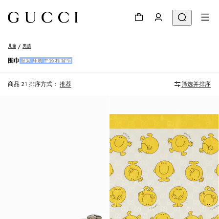
儿童
男孩
围巾
服装
鞋履
手袋和背包
商品 21
排序方式：
推荐
筛选并排序