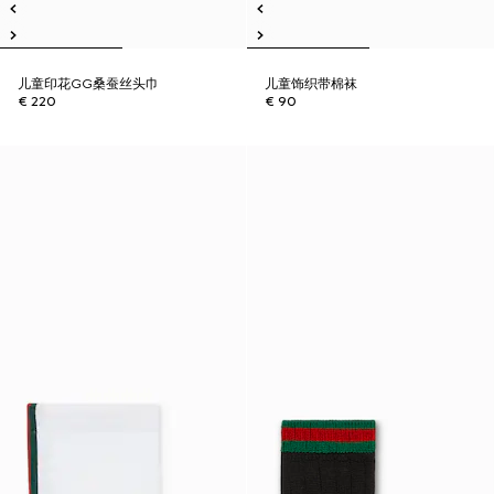
儿童印花GG桑蚕丝头巾
儿童饰织带棉袜
€ 220
€ 90