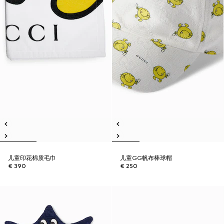
儿童印花棉质毛巾
儿童GG帆布棒球帽
€ 390
€ 250