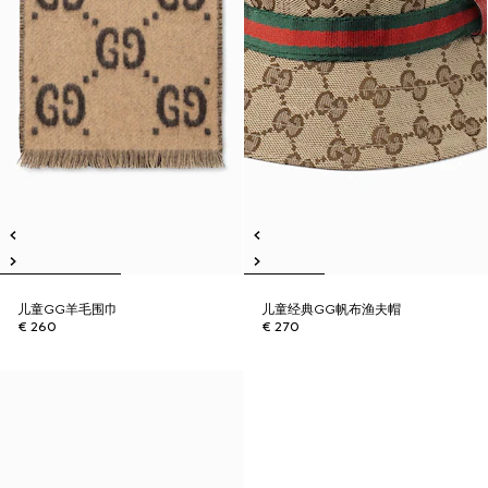
儿童GG羊毛围巾
儿童经典GG帆布渔夫帽
€ 260
€ 270