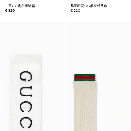
儿童GG帆布棒球帽
儿童印花GG桑蚕丝头巾
€ 320
€ 220