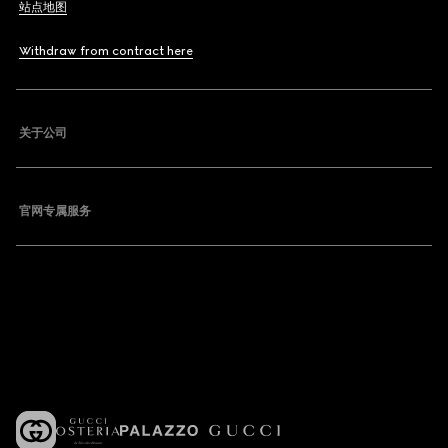
站点地图
Withdraw from contract here
关于公司
官网专属服务