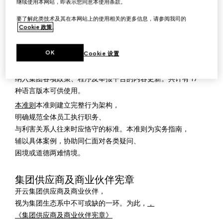
继续使用本网站，即表示您同意本使用条款。
以及每位员工在日常工作中对集团价值观的承诺。
开云集团对腐败及任何违反诚信原则的行为，
要了解此类技术及其在本网站上的使用相关的更多信息，请参阅我司的
Cookie 政策
。
采取零容忍态度。
自 2005 年起，开云集团遵循 1996 年制定的《道德宪章》，
OK
Cookie 设置
透过本准则确立规范并引导日常行动的重要原则。
开云集团已于 2026 年发布修订版《道德准则》，
纳入集团各项政策、程序及举报平台的内容更新。共计有 17
种语言版本可供使用。
本准则
本准则建立完整行为架构，
明确规范全体员工执行职务、
与利害关系人往来时应恪守的标准。本准则为实务指南，
辅以具体案例，协助同仁面对各类疑问、
困境或道德两难情境。
集团供应商及商业伙伴宪章
开云集团供应商及商业伙伴，
视为集团生态系中不可或缺的一环。为此，
，
《集团供应商及商业伙伴宪章》