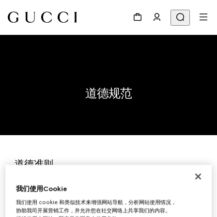
道德规范
道德准则
道德是企业运营与诚信文化的核心。对开云集团而言，
这既是坚定有力的道德承诺，
我们使用Cookie
也是维系业务永续发展不可或缺的信任原则。
我们使用 cookie 和类似技术来增强网站导航，分析网站使用情况，
此诚信文化建基于对法律法规的恪遵，
协助我司开展营销工作，并允许您在社交网络上共享我们的内容。