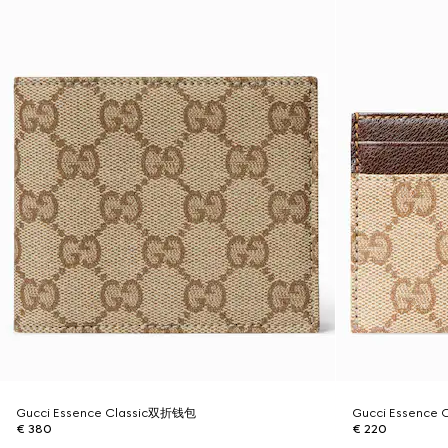
Gucci Essence Classic双折钱包
Gucci Essenc
€ 380
€ 220