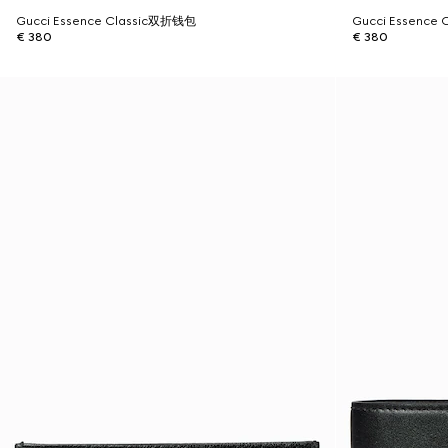
Gucci Essence Classic双折钱包
Gucci Essence
€ 380
€ 380