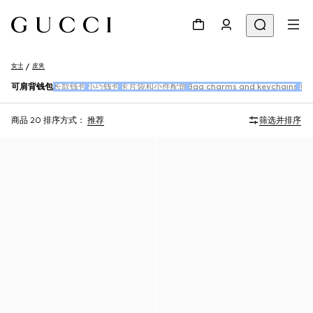
女士
皮夹
可肩背钱包
长款钱包
小巧钱包
卡片袋和小件配饰
Bag charms and keychains
手
商品 20
排序方式：
推荐
筛选并排序