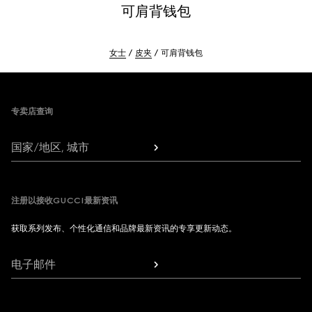
可肩背钱包
女士
皮夹
可肩背钱包
Footer
专卖店查询
国家/地区, 城市
注册以接收GUCCI最新资讯
获取系列发布、个性化通信和品牌最新资讯的专享更新动态。
电子邮件