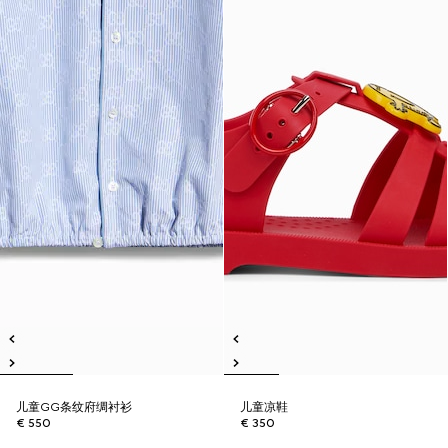
儿童GG条纹府绸衬衫
儿童凉鞋
€ 550
€ 350