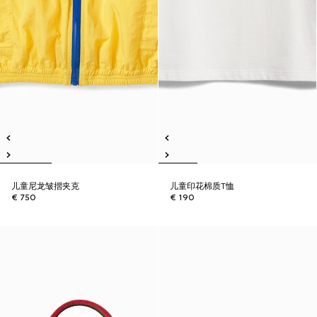
儿童尼龙皱摺夹克
儿童印花棉质T恤
€ 750
€ 190