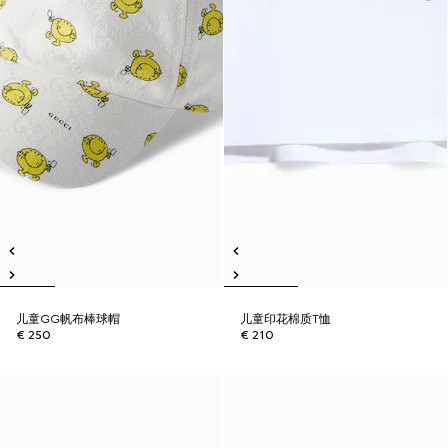
儿童GG帆布棒球帽
儿童印花棉质T恤
€ 250
€ 210