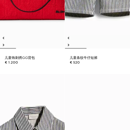
儿童饰刺绣GG背包
儿童条纹牛仔短裤
€ 1.200
€ 520