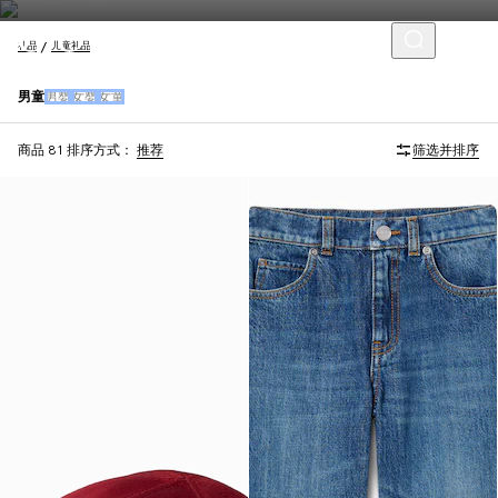
礼品
儿童礼品
男童
男婴
女婴
女童
商品 81
排序方式：
推荐
筛选并排序