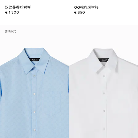
双绉桑蚕丝衬衫
GG棉府绸衬衫
€ 1.300
€ 850
秀场款式