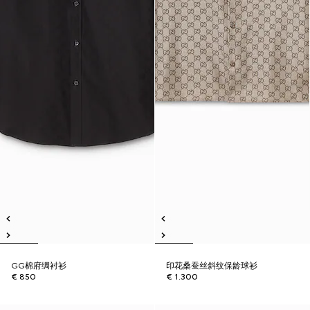
GG棉府绸衬衫
印花桑蚕丝斜纹保龄球衫
€ 850
€ 1.300