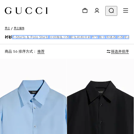
男士
男士服饰
衬衫
T-Shirts & Polo Shirts
运动服&卫衣
套头衫和开衫
丹宁
裤子
连体衣
外衣
皮革
商品 56
排序方式：
推荐
筛选并排序