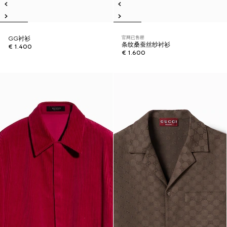
官网已售罄
GG衬衫
条纹桑蚕丝纱衬衫
€ 1.400
€ 1.600