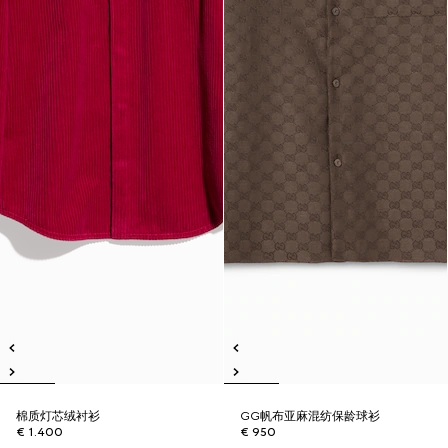
棉质灯芯绒衬衫
GG帆布亚麻混纺保龄球衫
€ 1.400
€ 950