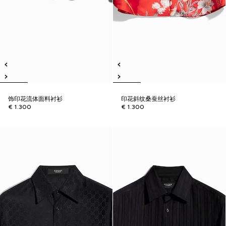
饰印花流体面料衬衫
印花斜纹桑蚕丝衬衫
€ 1.300
€ 1.300