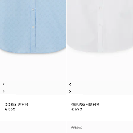
GG棉府绸衬衫
饰刺绣棉府绸衬衫
€ 850
€ 690
秀场款式