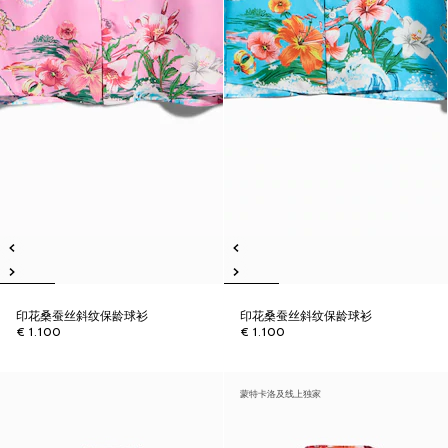
印花桑蚕丝斜纹保龄球衫
印花桑蚕丝斜纹保龄球衫
€ 1.100
€ 1.100
蒙特卡洛及线上独家