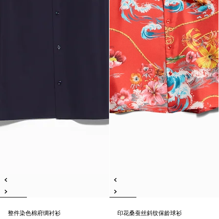
整件染色棉府绸衬衫
印花桑蚕丝斜纹保龄球衫