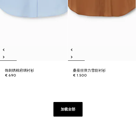
饰刺绣棉府绸衬衫
桑蚕丝弹力雪纺衬衫
€ 690
€ 1.500
加载全部