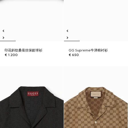
印花斜纹桑蚕丝保龄球衫
GG Supreme牛津棉衬衫
€ 1.200
€ 650