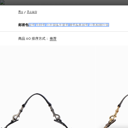
联系我们
男士
男士箱包
邮差包
背包
托特包
小手袋&手拿包
腰包&单肩包
行李和旅行袋
商品 60
排序方式：
推荐