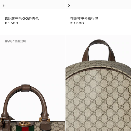
饰织带中号GG斜挎包
饰织带中号旅行包
€ 1.500
€ 1.800
首字母个性化定制