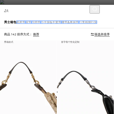
男士
男士箱包
邮差包
背包
托特包
小手袋&手拿包
腰包&单肩包
行李和旅行袋
商品 142
排序方式：
推荐
筛选并排序
秀场款式
首字母个性化定制